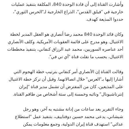
وأشارت القناة إلى أن قادة الوحدة 840، المكلفة بتنفيذ عمليات
خارجية في “فيلق القدس”، الذراع الخارجية لـ”الحرس الثوري”،
حددوا المذيعة كهدف.
وكان قائد الوحدة 840 محمد رضا أنصاري هو العقل المدبر لخطة
الاغتيال. وهو مدرج على قائمة العقوبات الأمريكية. وكلف الأنصاري
أحد عناصره السوريين، محمد عبد الرزاق كنفاني، بتنفيذ مخططات
الاغتيال، بحسب ما نقلت قناة “آي تي ​​في”.
وقالت القناة إن الأنصاري أمر كنفاني بترتيب خطة الهجوم التي
أشارا إليها بـ”العرس” خلال اتصالاتهما. وقبل أن تركز خطة الاغتيال
على المذيعين، كان من المفترض أن تشمل مدير قناة “إيران
إنترناشيونال” ونائبه وخمسة إلى ستة أشخاص من طاقم القناة.
وجاء التقرير بعد ساعات من إدانة مشتبه به آخر، وهو رجل
شيشاني، يدعى محمد حسين دوفتاييف، بتنفيذ عمل “استطلاع
عدائي” استهدف قناة إيران الدولية، وجمع معلومات يمكن