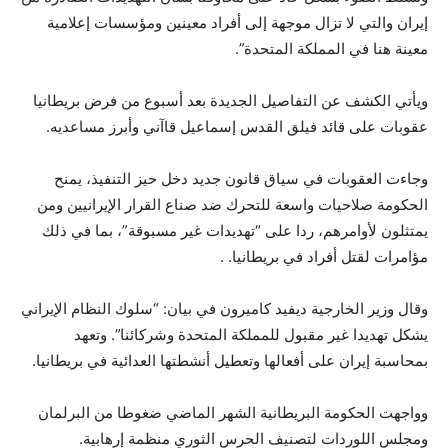
إيران والتي لا تزال موجهة إلى أفراد معينين ومؤسسات إعلامية
معينة هنا في المملكة المتحدة”.
ويأتي الكشف عن التفاصيل الجديدة بعد أسبوع من فرض بريطانيا
عقوبات على قائد فيلق القدس إسماعيل قاآني وأبرز مساعديه.
وجاءت العقوبات في سياق قانون جديد دخل حيز التنفيذ، يمنح
الحكومة صلاحيات واسعة للتحرك ضد صناع القرار الإيرانيين ومن
يمتثلون لأوامرهم، ردا على “تهديدات غير مسبوقة”، بما في ذلك
مؤامرات لقتل أفراد في بريطانيا. .
وقال وزير الخارجية ديفيد كاميرون في بيان: “سلوك النظام الإيراني
يشكل تهديدا غير مقبول للمملكة المتحدة وشركائنا”. وتعهد
بمحاسبة إيران على أفعالها وتعطيل أنشطتها العدائية في بريطانيا.
وواجهت الحكومة البريطانية الشهر الماضي ضغوطا من البرلمان
ومجلس اللوردات لتصنيف الحرس الثوري منظمة إرهابية.