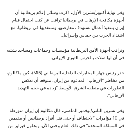
وفي نهاية أكتوبر/تشرين الأول، ذكرت وسائل إعلام بريطانية أن
أجهزة مكافحة الإرهاب في بريطانيا تراقب عن كثب احتمال قيام
إيران بتنفيذ أعمال تستهدف معارضيها ومنتقديها في بريطانيا، مع
اشتداد الحرب بين حماس وإسرائيل.
وتراقب أجهزة الأمن البريطانية مؤسسات وجماعات ومساجد يشتبه
في أن لها صلات بالحرس الثوري الإيراني.
حذر رئيس جهاز المخابرات الداخلية البريطاني (MI5)، كين ماكالوم،
من مخاطر “الإرهاب” المدعوم من إيران، متوقعا أن تعكس
التطورات في منطقة الشرق الأوسط “زيادة في حجم التهديد
الإرهابي”.
وفي تشرين الثاني/نوفمبر الماضي، قال مكالوم إن إيران متورطة
في 10 مؤامرات “لاختطاف أو حتى قتل أفراد بريطانيين أو مقيمين
في المملكة المتحدة” في ذلك العام وحتى الآن. وبحلول فبراير من