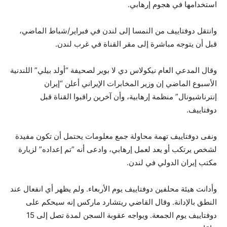
استخدامها في هجوم إرهابي.
وانتقل دوفتاييف من النمسا إلى لندن في فبراير/شباط الماضي،
قبل أن يتوجه مباشرة إلى مقر القناة في غرب لندن.
وقال المدعي العام نيكولاس دي لا بوير لصحيفة “أولد بيلي” اللندنية
الأسبوع الماضي إن وزير المخابرات الإيراني أعلن “إيران
إنترناشيونال” منظمة إرهابية، وأن آخرين راقبوا القناة قبل
دوفتاييف.
ونفى دوفتاييف تهمة محاولة جمع معلومات يحتمل أن تكون مفيدة
لشخص يرتكب أو يعد لعمل إرهابي، وادعى أنه “تم إعداده” لزيارة
مكتب إيران الدولي في لندن.
وأدانت هيئة محلفين دوفتاييف يوم الأربعاء. ولم يظهر أي انفعال عند
النطق بالإدانة. وقال القاضي ريتشارد ماركس إنه سيحكم على
دوفتاييف يوم الجمعة. ويواجه عقوبة السجن لمدة تصل إلى 15