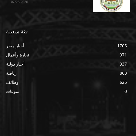
07/26/2026
فئة شعبية
1705
أخبار مصر
971
تجارة وأعمال
937
أخبار دولية
863
رياضة
625
وظائف
0
منوعات