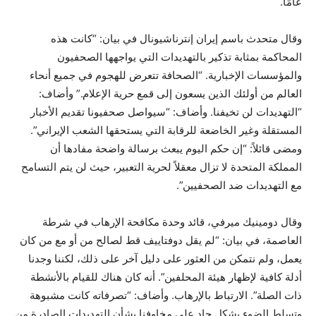
عامًا.
وقال متحدث باسم إيران إنترناشيونال في بيان: “كانت هذه
المحاكمة بمثابة تذكير بالتهديدات التي يواجهها الصحفيون
والمؤسسات الإخبارية. “الصحافة تتعرض للهجوم في جميع أنحاء
العالم من أولئك الذين يسعون إلى قمع حرية الإعلام.” وأضاف:
“التهديدات لن تخيفنا. وأضاف: “سيواصل صحفيونا تقديم الأخبار
المستقلة وغير الخاضعة للرقابة التي يستحقها الشعب الإيراني”.
ومضى قائلاً: “إن حكم اليوم يبعث برسالة واضحة مفادها أن
المملكة المتحدة لا تزال معقلاً لحرية التعبير، حيث لن يتم التسامح
مع التهديدات ضد الصحفيين”.
وقال دومينيك ميرفي، قائد وحدة مكافحة الإرهاب في شرطة
العاصمة، في بيان: “لم يقل دوفتاييف قط لصالح من أو مع من كان
يعمل، ولم نتمكن من العثور على دليل آخر على ذلك، لكننا وجدنا
أدلة كافية لإظهار هيئة المحلفين”. أنه كان هناك للقيام بالأنشطة
ذات الصلة”. الارتباط بالإرهاب. وأضاف: “تصرفاته كانت مشبوهة
وتسلط الضوء بشكل حاد على مخاوفنا بشأن التهديدات الصادرة من