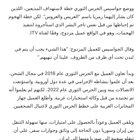
ووضع جواسيس الحرس الثوري خطة لاستهداف المذيعين، اللذين
كان يشار إليهما رمزيا باسم “العريس والعروس”. لكن خطة الهجوم
تم إحباطها من قبل نفس تاجر البشر الذي استأجروه لتنفيذ
الهجمات، وهو في الواقع عميل مزدوج، وفقًا لقناة ITV.
وقال الجواسيس للعميل المزدوج: “هذا الشيء يجب أن يتم في
لندن تحت أي ظرف من الظروف. علينا أن ننهيهم.”
وبدأ تعاون العميل مع الحرس الثوري عام 2016 في مجال الشحن،
بعد أن علموا بنشاطه الإجرامي في عدة دول أوروبية. واستؤنفت
الاتصالات بينه وبين الحرس الثوري عام 2022، لكنهم لم يعلموا أنه
تم تجنيده من قبل وكالة استخبارات غربية. وأطلع العميل جهاز
المخابرات الغربية على خطط الحرس الثوري لاغتيال الصحفيين.
وتلقى العميل وعوداً بالحصول على امتيازات، منها سهولة التنقل
بين إيران وسوريا دون الحاجة إلى وثائق وجوازات سفر، على أن
تنقله سفينة إلى سوريا ومنها إلى إيران.