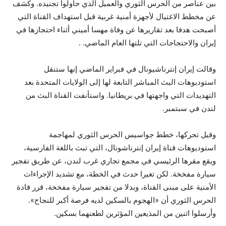
بين عناصر من الحرس الثوري والعميل الذي حاولوا تجنيده. وكشف
عن مخطط الاغتيال لأجهزة أمنية غربية قبل استهداف القناة التي
أصبحت هدفا بعد تقاريرها عن وفاة مهسا أميني أثناء احتجازها في
إيران والاحتجاجات التي تلتها العام الماضي. .
وقالت إيران إنترناشيونال في فبراير الماضي إنها ستنقل
استوديوهات البث المباشر التابعة لها إلى الولايات المتحدة بعد
التهديدات التي واجهتها في بريطانيا. واستأنفت القناة البث من
لندن في سبتمبر.
وقبل تحركها، خطط جواسيس الحرس الثوري لمهاجمة
استوديوهات قناة إيران إنترناشونال، التي تبث باللغة الفارسية،
ويقع مقرها الرئيسي في مجمع تجاري غرب لندن، عن طريق تفجير
سيارة مفخخة. لكن تغيرا حدث في الخطة، مع تشديد الإجراءات
الأمنية على مبنى القناة، وبدلا من تفجير سيارة مفخخة، قرر قادة
الحرس الثوري أن «الهجوم بالسكين لديه فرصة أكبر للنجاح».
وأرسلوا اثنين من المذيعين المؤثرين لطعنهما بسكين.