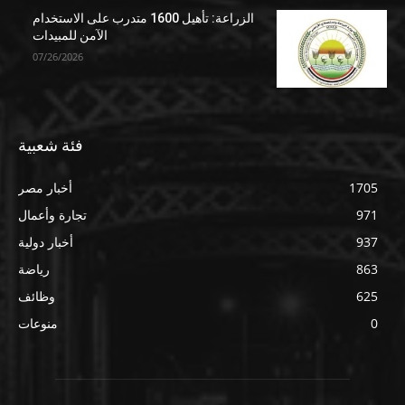
الزراعة: تأهيل 1600 متدرب على الاستخدام
الآمن للمبيدات
07/26/2026
فئة شعبية
1705
أخبار مصر
971
تجارة وأعمال
937
أخبار دولية
863
رياضة
625
وظائف
0
منوعات