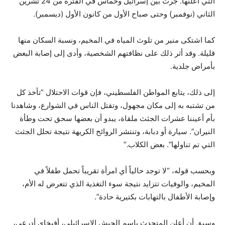
التي أعلنها. جرت بين إسرائيل وحماس في الفترة من 24 تشرين
الثاني (نوفمبر) وحتى صباح الأول من كانون الأول (ديسمبر).
كما اشتكى منير من تلوث المياه في المخيم، ونسبة السكان منها
قليلة. وقد أثر ذلك على نظافتهم الشخصية، وأدى إلى إصابة البعض
بأمراض جلدية.
إلى ذلك، يتابع المواطن الفلسطيني، فإن قوات الاحتلال “تأخذ كل
من تشتبه به إلى مكان مجهول، وتقتل الناس في الشوارع، وشاهدنا
بأم أعيننا عشرات الجثث ملقاة، يبدو أن بعضها سحق تحت وطأة
النيران”. سيارة أو دبابة، وتنتشر الروائح الكريهة نتيجة تحلل الجثث
التي تم تناولها”. بعض الكلاب.”
وبحسب قوله، “لا توجد حالياً أي امرأة تقريباً تحمل طفلاً في
المخيم، والوفيات تتزايد نتيجة سوء التغذية الذي تتعرض له الأم،
وإصابة الأطفال بالتهابات بكتيرية حادة”.
وسبق أن أعلن المتحدث باسم الجيش الإسرائيلي، أفيخاي أدرعي،