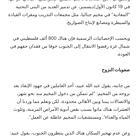
في 19 كانون الأول/ديسمبر، عن تدمير العديد من البنى التحتية
“المعادية” في مخيم جباليا، مثل مجمعات التدريب ومقرات القيادة
والسيطرة ومصانع لإنتاج الصواريخ.
وبحسب الإحصائيات الرسمية فإن هناك 800 ألف فلسطيني في
شمال غزة رفضوا الانتقال إلى الجنوب خوفا من فقدان حقهم في
العودة.
صعوبات النزوح
من جانبه، يقول عبد الله عبيد، أحد العاملين في جهود الإنقاذ بعد
نزوحه من المخيم: “لم نتمكن من دخول المخيم منذ نحو شهر،
والاتصالات بيننا وبين الأهالي محدودة، لكن ونعلم مما وردنا أن
العشرات هناك ماتوا بسبب نقص أدوية الأمراض المزمنة، وتلوث
المياه والغذاء”. ومستشفيات المخيم عاطلة عن العمل”.
وعن عدم تهجير السكان هناك الذين ينتظرون الجنوب، يقول عبيد: