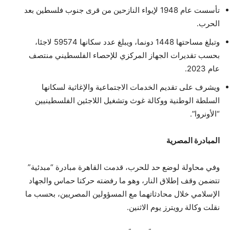
تأسست عام 1948 لإيواء النازحين من قرى جنوب فلسطين بعد
الحرب.
وتبلغ مساحتها 1448 دونما، ويبلغ عدد سكانها 59574 لاجئا،
بحسب تقديرات الجهاز المركزي للإحصاء الفلسطيني منتصف
عام 2023.
ويشرف على تقديم الخدمات الاجتماعية والإغاثية لسكانها
السلطة الوطنية ووكالة غوث وتشغيل اللاجئين الفلسطينيين
“الأونروا”.
المبادرة المصرية
وفي محاولة لوضع حد للحرب، قدمت القاهرة مبادرة “مبدئية”
تتضمن وقف إطلاق النار، وهو ما رفضته حركتا حماس والجهاد
الإسلامي خلال محادثاتهما مع المسؤولين المصريين، بحسب ما
نقلت وكالة رويترز يوم الاثنين.