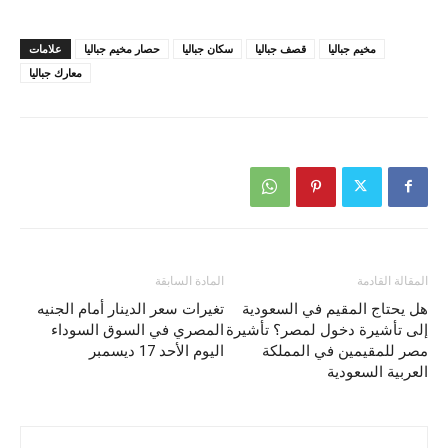
مخيم جباليا
قصف جباليا
سكان جباليا
حصار مخيم جباليا
علامات
معارك جباليا
المقالة القادمة
المادة السابقة
هل يحتاج المقيم في السعودية
تغيرات سعر الدينار أمام الجنيه
إلى تأشيرة دخول لمصر؟ تأشيرة
المصري في السوق السوداء
مصر للمقيمين في المملكة
اليوم الأحد 17 ديسمبر
العربية السعودية