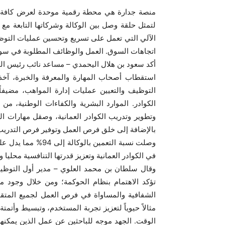
منصة جدارة هي محطة رقمية موحدة لعرض كافة ف
لتمثل حلقة وصل بين الوكالة وشركاتها التابعة مع 
الآلي التي تعمل على تسريع وتحسين عمليات التوظيف
اتجاهات السوق. العمل والوظائف المطلوبة في سوق 
أكد سعود بن هلال اليحمدي – مساعد نائب رئيس الوكا
استقطاب أصحاب المهارة والمعرفة والخبرة، آخذي
التوظيف والتعيين عمليات إدارة المواهب، مضيفا
الكوادر. الموارد البشرية والكفاءات الوطنية، 
وتطوير وتدريب الكوادر العمانية، وصقل مهارات ا
بالإضافة إلى خلق فرص العمل وتوفير فرص التدريب 
وصلت نسبة التعمين ب
في الكوادر العمانية وتعزيز قدرتها التنافسية محليا وإ
وقال سلطان بن محمد العلوي – مدير أول التوظيف 
تؤكد الاهتمام بنظام الحوكمة؛ ومن خلال وجود
الشفافية والمساواة في فرص العمل لجميع المتق
مثالاً حيوياً لتعزيز تجربة المستخدم، وتبسيط وأت
الوقت. الجهد موجه للباحثين عن عمل الذين يمكنه