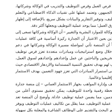
رص العمل وفرص التوظيف والتدريب في الوكالة وشركاتها،
الجمهور، وتعتمد عملها على تقنيات الذكاء الاصطناعي والتعلم
، وتوفير التقارير والبيانات بشكل سريع، بالإضافة إلى إظهار
العمل؛ مما يوحد عملية التوظيف ويجعلها أكثر دقة.
لة للموارد البشرية والتغيير – أن الوكالة وشركاتها تسعى إلى
ن بعين الاعتبار أن الجدارة ركيزة أساسية في كافة عمليات
ً أن المنصة تأتي لمواصلة مسيرة الوكالة وشركاتها في دعم
من خلال وضع استراتيجيات ومبادرات متعددة تعزز فرص توظيف
لخريجين والباحثين عن عمل وإعدادهم وإعدادهم لسوق العمل،
لهم بهدف تحقيق التنمية المستدامة والازدهار الاقتصادي حيث
الوكالة إلى 94% مما يدل على استمرار المبادرات التي تعزز جهود التعمين. بهدف الاستثمار
قليميا وعالميا.
وإدارة المواهب بجهاز الاستثمار العماني – إن منصة جدارة
 محطة رقمية واحدة للتوظيف، يمكن تحقيق مستوى أعلى من
دمين، مما يضمن عملية توظيف عادلة. وأوضح أن المنصة تعد
متة عملية التوظيف، مما يقلل من تكاليف عمليات التوظيف ويوفر
م البحث والتقديم على الوظائف الشاغرة والمعلنة بكل سهولة