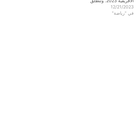
الأفريقية 2023. وتنطلق
12/21/2023
البطولة يوم 13 يناير المقبل،
في "رياضة"
حتى 11 فبراير 2024، في
كوت ديفوار، بمشاركة 24
منتخبا مقسمة على 6
مجموعات. ويتصدر المنتخب
المصري المجموعة الثانية التي
تضم إلى جانبه منتخبات غانا
وموزمبيق…