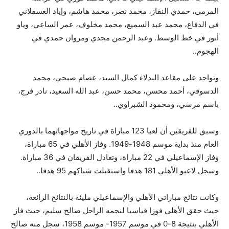
المرمى، حمدي النقاز، محمد نصر، محمد هاشم، وإياد العسقلاني
في الدفاع، محمد عبد السميع، محمد مخلوف، عمر الساعي، وياو
أنور في خط الوسط. وعبد الرحمن مجدي ومروان حمدي في
الهجوم.
.
وتواجد على مقاعد البدلاء كمال السيد، عصام صبحي، محمد
الدسوقي، أحمد محسن، محمد حسن، عبد الله السعيد، نادر فرج،
باسم مرسي، ومحمود الشبراوي.
.
وسبق للفريقين أن لعبا 123 مباراة في تاريخ مواجهاتهما بالدوري
العام منذ بداية موسم 1948-1949. وفاز الأهلي في 65 مباراة،
وفاز الإسماعيلي في 22 مباراة، وتعادل الفريقان في 36 مباراة.
وسجل لاعبو الأهلي 181 هدفا واستقبلت شباكهم 95 هدفا.
.
وكانت نتائج مباراتي الأهلي والإسماعيلي مليئة بالنتائج الرائعة،
حيث حقق الأهلي فوزا قياسيا لنجمه الراحل صالح سليم، حيث فاز
الأهلي بنتيجة 8-0 في موسم 1957- موسم 1958، سجل منه صالح