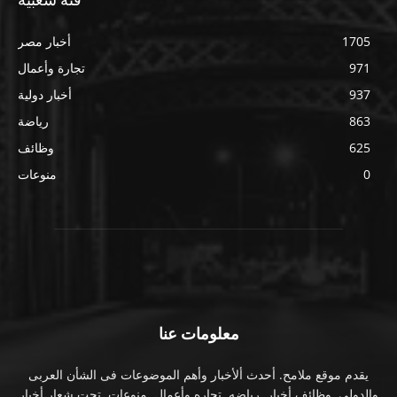
1705
أخبار مصر
971
تجارة وأعمال
937
أخبار دولية
863
رياضة
625
وظائف
0
منوعات
معلومات عنا
يقدم موقع ملامح. أحدث ألأخبار وأهم الموضوعات فى الشأن العربى
والدولى. وظائف أخبار. رياضه. تجاره وأعمال. منوعات. تحت شعار أخبار