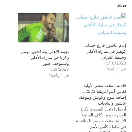
مرتبط
إمام عاشور خارج حساب
كوهلر في مباراة الأهلي
نجوم الأهلي يصافحون مؤمن
وسيمبا التنزاني
زكريا في مباراة الأهلي
10/10/2023
وسموحة.. صور
في "رياضة"
11/29/2023
في "رياضة"
قائمة منتخب مصر الأولية
لكأس أمم أفريقيا 2023..
إضافة فتوح والونش وموقف
عاشور والشحات
أرسل الاتحاد المصري لكرة
القدم نظيره الكاف القائمة
الأولية لمنتخب مصر للمنافسة
في بطولة كأس الأمم