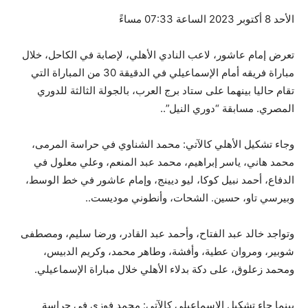
الأحد 8 أكتوبر 2023 الساعة 07:33 مساءً
تعرض إمام عاشور، لاعب النادي الأهلي، لإصابة في الكاحل، خلال
مباراة فريقه أمام الإسماعيلي في الدقيقة 30 من المباراة التي
تقام حاليا بينهما على ستاد برج العرب، بالجولة الثالثة للدوري
المصري. مسابقة “دوري النيل”.
.
وجاء تشكيل الأهلي كالآتي: محمد الشناوي في حراسة المرمى،
محمد هاني، ياسر إبراهيم، محمد عبد المنعم، وعلي معلول في
الدفاع، أحمد نبيل كوكا، ليو ديينج، وإمام عاشور في خط الوسط،
وبيرسي تاو، حسين. الشحات، وأنطوني موديست.
.
وتواجد خالد عبد الفتاح، وأحمد عبد القادر، ورضا سليم، ومصطفى
شوبير، ومروان عطية، وأفشة، وطاهر محمد، وكريم الدبيس،
ومحمد زعلوق، على دكة بدلاء الأهلي خلال مباراة الإسماعيلي.
بينما جاء تشكيل الإسماعيلي كالآتي: محمد فوزي في حراسة