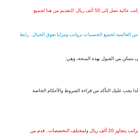
وظائف مغرية في قطر من شركة راماكو الرائدة برواتب عالية تصل إلى 50 ألف ريال. التقديم من هنا لجميع
س العالمية لجميع الجنسيات برواتب ومزايا تفوق الخيال.. رابط
ى نتمكن من القبول بهذه المنحة، وهي:
ذا يجب عليك التأكد من قراءة الشروط والأحكام الخاصة
أقوى الوظائف في شركة المياه الوطنية السعودية براتب يتجاوز 20 ألف ريال ولمختلف التخصصات.. قدم من