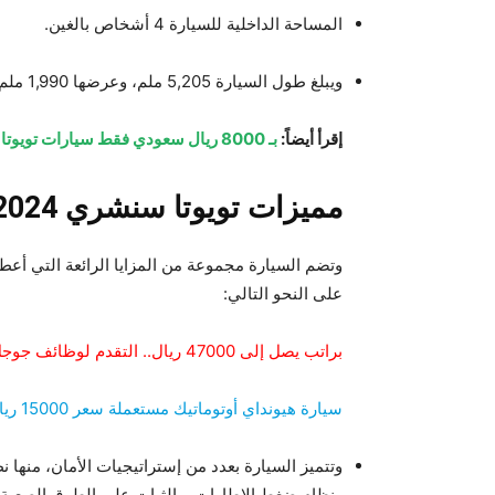
المساحة الداخلية للسيارة 4 أشخاص بالغين.
ويبلغ طول السيارة 5,205 ملم، وعرضها 1,990 ملم، وارتفاع السيارة 1,805 ملم فقط.
إقرأ أيضاً:
بـ 8000 ريال سعودي فقط سيارات تويوتا أوتوماتيك ممتازة للبيع بدون وسيط وبالتقسيط.
مميزات تويوتا سنشري 2024
وتضم السيارة مجموعة من المزايا الرائعة التي أعطت
على النحو التالي:
براتب يصل إلى 47000 ريال.. التقدم لوظائف جوجل في قطر يأتي بمزايا رائعة لجميع العرب (كيفية التقديم)
سيارة هيونداي أوتوماتيك مستعملة سعر 15000 ريال سعودي قسط 500 ريال
وتتميز السيارة بعدد من إستراتيجيات الأمان، منها نظا
ونظام ضغط الإطارات، والثبات على الطرق الصعبة 