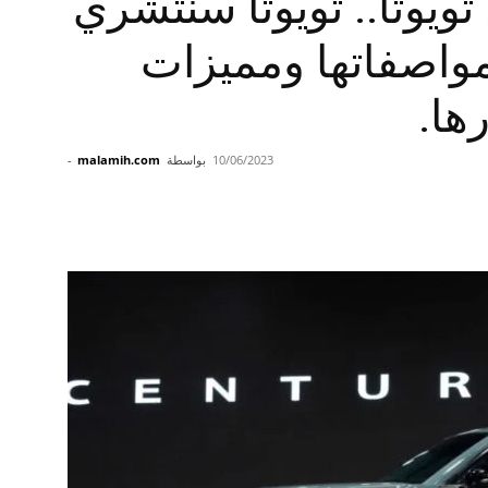
ويوتا.. تويوتا سنتشري
ى مواصفاتها ومميزات
ها.
10/06/2023
بواسطة
malamih.com
-