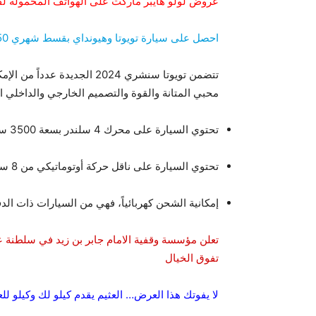
عروض لولو هايبر ماركت على الهواتف المحمولة ل
احصل على سيارة تويوتا وهيونداي بقسط شهري 550 ريال في السعودية
تتضمن تويوتا سنشري 2024 الجدي
محبي المتانة والقوة والتصميم الخارجي والداخلي ا
تحتوي السيارة على محرك 4 سلندر بسعة 3500 سي سي وقوة 406 حصان في نفس الوقت.
تحتوي السيارة على ناقل حركة أوتوماتيكي من 8 سرعات.
إمكانية الشحن كهربائياً، فهي من السيارات ذات الدف
تعلن مؤسسة وقفية الامام جابر بن زيد في سلطنة 
تفوق الخيال
لا يفوتك هذا العرض… العثيم يقدم كيلو لك وكيلو لل