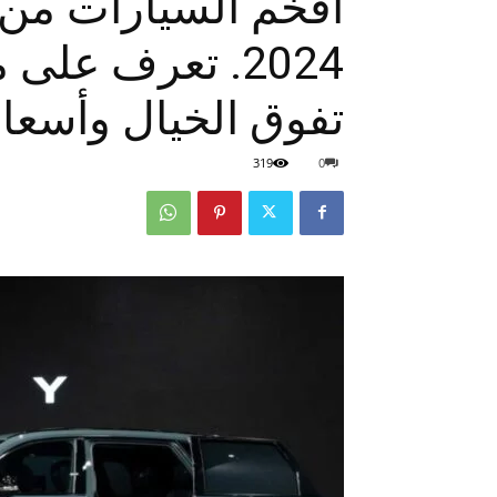
أفخم السيارات من ت
2024. تعرف عل
تفوق الخيال وأسعار
319
0