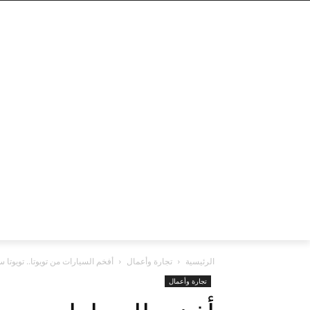
الرئيسية
تجارة وأعمال
أفخم السيارات من تويوتا.. تويوتا سنتشري 2024. تعرف على مواصفاتها
تجارة وأعمال