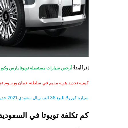
إقرأ أيضاً:
أرخص سيارات مستعملة تويوتا يارس وكورولا بـ 5000 ريال نقدا في السعودية بحا
كيفية تجديد هوية مقيم في سلطنة عمان ورسوم تجد
سيارة كورولا للبيع 35 الف ريال سعودي 2021 حديثة نظيفة كاملة
كم تكلفة تويوتا في السعودية