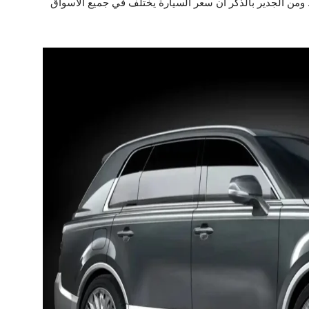
 105 آلاف دولار ياباني. ومن الجدير بالذكر أن سعر السيارة يختلف في جميع الأسواق