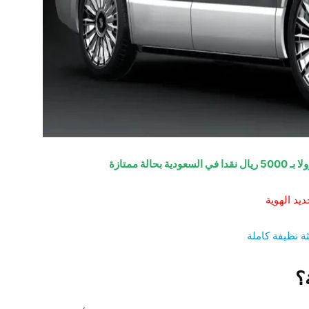
لة ممتازة
يد الهوية
؟