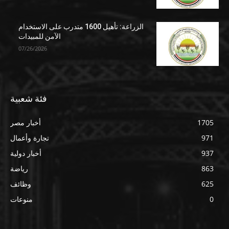
الزراعة: تأهيل 1600 متدرب على الاستخدام
الآمن للمبيدات
07/26/2026
فئة شعبية
1705
أخبار مصر
971
تجارة وأعمال
937
أخبار دولية
863
رياضة
625
وظائف
0
منوعات