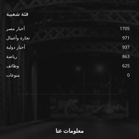
فئة شعبية
1705
أخبار مصر
971
تجارة وأعمال
937
أخبار دولية
863
رياضة
625
وظائف
0
منوعات
معلومات عنا