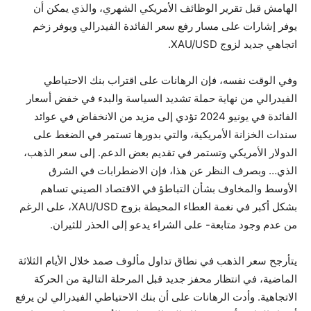
الهامش قبل تقرير الوظائف الأمريكي الشهري، والذي يمكن أن
يوفر إشارات على مسار رفع سعر الفائدة الفيدرالي ويوفر زخم
اتجاهي جديد لزوج XAU/USD.
وفي الوقت نفسه، فإن الرهانات على اقتراب بنك الاحتياطي
الفيدرالي من نهاية حملة تشديد السياسة والبدء في خفض أسعار
الفائدة في يونيو 2024 تؤدي إلى مزيد من الانخفاض في عوائد
سندات الخزانة الأمريكية، والتي بدورها تستمر في الضغط على
الدولار الأمريكي وتستمر في تقديم بعض الدعم. إلى سعر الذهب،
الذي… وبصرف النظر عن هذا، فإن الاضطرابات في الشرق
الأوسط والمخاوف بشأن التباطؤ في الاقتصاد الصيني تساهم
بشكل أكبر في نغمة العطاء المحيطة بزوج XAU/USD، على الرغم
من عدم وجود متابعة- على الشراء يدعو إلى الحذر للثيران.
يتأرجح سعر الذهب في نطاق تداول مألوف صمد خلال الأيام الثلاثة
الماضية، في انتظار محفز جديد قبل المرحلة التالية من الحركة
الاتجاهية. وأدت الرهانات على أن بنك الاحتياطي الفيدرالي لن يرفع