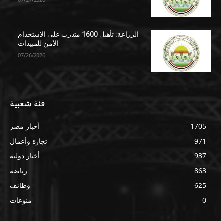
الزراعة: تأهيل 1600 متدرب على الاستخدام
الآمن للمبيدات
07/26/2026
فئة شعبية
1705
أخبار مصر
971
تجارة وأعمال
937
أخبار دولية
863
رياضة
625
وظائف
0
منوعات