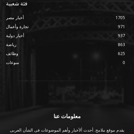
فئة شعبية
1705
أخبار مصر
971
تجارة وأعمال
937
أخبار دولية
863
رياضة
625
وظائف
0
منوعات
معلومات عنا
يقدم موقع ملامح. أحدث ألأخبار وأهم الموضوعات فى الشأن العربى