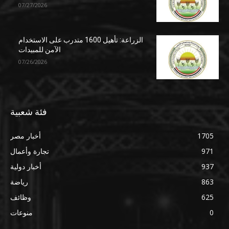
07/27/2026
الزراعة: تأهيل 1600 متدرب على الاستخدام
الآمن للمبيدات
07/26/2026
فئة شعبية
1705
أخبار مصر
971
تجارة وأعمال
937
أخبار دولية
863
رياضة
625
وظائف
0
منوعات