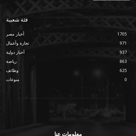
فئة شعبية
1705
أخبار مصر
971
تجارة وأعمال
937
أخبار دولية
863
رياضة
625
وظائف
0
منوعات
معلومات عنا