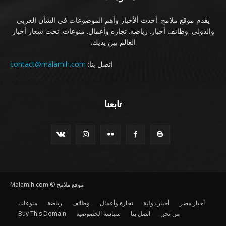
يقدم موقع ملامح. أحدث ألأخبار وأهم الموضوعات فى الشأن العربى
والدولى. وظائف أخبار. رياضه. تجاره وأعمال. منوعات. تحت شعار أخبار
العالم بين يديك.
اتصل بنا:
contact@malamih.com
تابعنا
موقع ملامح © Malamih.com
أخبار مصر
أخبار دولية
تجارة وأعمال
وظائف
رياضة
منوعات
من نحن
اتصل بنا
سياسة الخصوصية
Buy This Domain