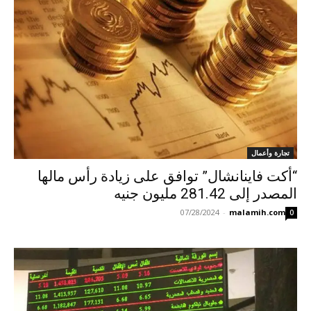
تجارة وأعمال
“أكت فاينانشال” توافق على زيادة رأس مالها
المصدر إلى 281.42 مليون جنيه
07/28/2024
-
malamih.com
0