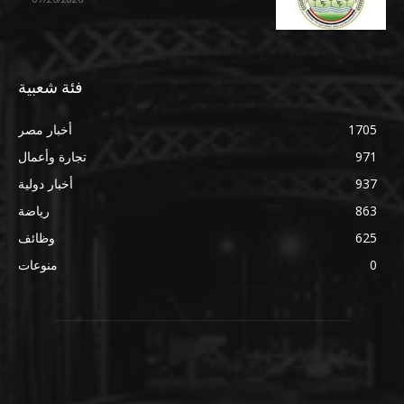
فئة شعبية
1705
أخبار مصر
971
تجارة وأعمال
937
أخبار دولية
863
رياضة
625
وظائف
0
منوعات