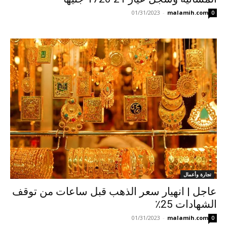
01/31/2023
-
malamih.com
0
تجارة وأعمال
عاجل | انهيار سعر الذهب قبل ساعات من توقف
الشهادات 25٪
01/31/2023
-
malamih.com
0