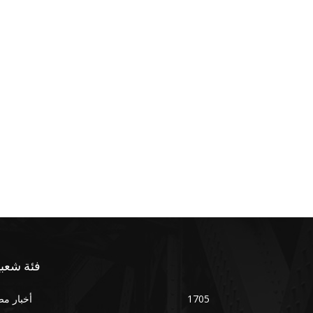
فئة شعبي
1705
أخبار م