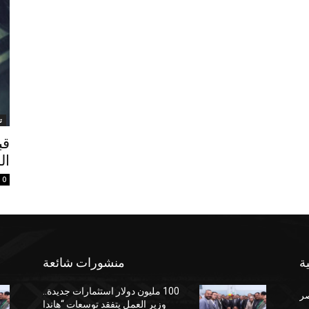
ت
قب
الد
0
ة
منشورات شائعة
100 مليون دولار استثمارات جديدة..
صر
وزير العمل يتفقد توسعات “هاندا