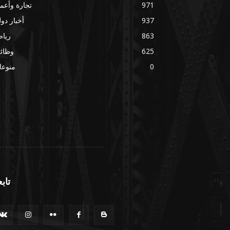
971
تجارة وأعم
937
أخبار دول
863
ريا
625
وظائ
0
منوعا
تابع