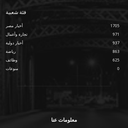
فئة شعبية
1705
أخبار مصر
971
تجارة وأعمال
937
أخبار دولية
863
رياضة
625
وظائف
0
منوعات
معلومات عنا